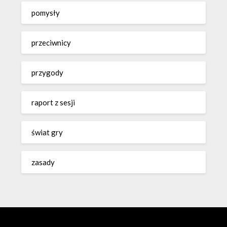
pomysły
przeciwnicy
przygody
raport z sesji
świat gry
zasady