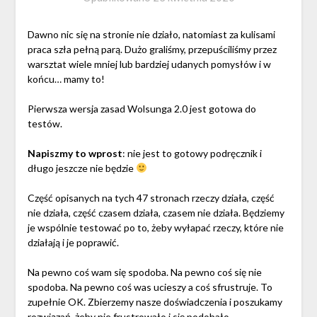
Dawno nic się na stronie nie działo, natomiast za kulisami
praca szła pełną parą. Dużo graliśmy, przepuściliśmy przez
warsztat wiele mniej lub bardziej udanych pomysłów i w
końcu… mamy to!
Pierwsza wersja zasad Wolsunga 2.0 jest gotowa do
testów.
Napiszmy to wprost
: nie jest to gotowy podręcznik i
długo jeszcze nie będzie
Część opisanych na tych 47 stronach rzeczy działa, część
nie działa, część czasem działa, czasem nie działa. Będziemy
je wspólnie testować po to, żeby wyłapać rzeczy, które nie
działają i je poprawić.
Na pewno coś wam się spodoba. Na pewno coś się nie
spodoba. Na pewno coś was ucieszy a coś sfrustruje. To
zupełnie OK. Zbierzemy nasze doświadczenia i poszukamy
rozwiązań, żeby nie frustrowało i się podobało.