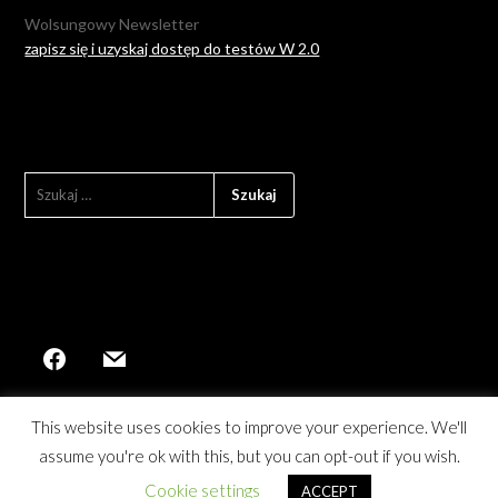
Wolsungowy Newsletter
zapisz się i uzyskaj dostęp do testów W 2.0
SZUKAJ:
This website uses cookies to improve your experience. We'll
assume you're ok with this, but you can opt-out if you wish.
©2026 Wolsung: Magia Wieku Pary
| Powered by
Cookie settings
ACCEPT
SuperbThemes