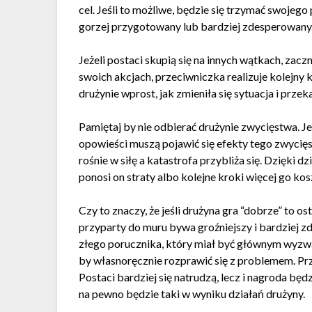
cel. Jeśli to możliwe, będzie się trzymać swojeg
gorzej przygotowany lub bardziej zdesperowany.
Jeżeli postaci skupią się na innych wątkach, zac
swoich akcjach, przeciwniczka realizuje kolejny 
drużynie wprost, jak zmieniła się sytuacja i przeka
Pamiętaj by nie odbierać drużynie zwycięstwa. Je
opowieści muszą pojawić się efekty tego zwycięs
rośnie w siłę a katastrofa przybliża się. Dzięki 
ponosi on straty albo kolejne kroki więcej go kos
Czy to znaczy, że jeśli drużyna gra “dobrze” to o
przyparty do muru bywa groźniejszy i bardziej 
złego porucznika, który miał być głównym wyzwa
by własnoręcznie rozprawić się z problemem. Pr
Postaci bardziej się natrudzą, lecz i nagroda bę
na pewno będzie taki w wyniku działań drużyny.