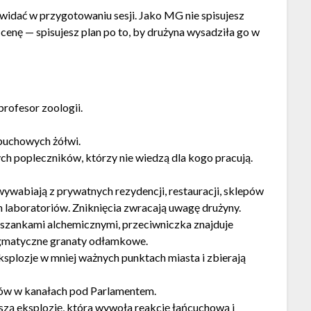
 widać w przygotowaniu sesji. Jako MG nie spisujesz
cenę — spisujesz plan po to, by drużyna wysadziła go w
profesor zoologii.
buchowych żółwi.
ych popleczników, którzy nie wiedzą dla kogo pracują.
wywabiają z prywatnych rezydencji, restauracji, sklepów
h laboratoriów. Zniknięcia zwracają uwagę drużyny.
eszankami alchemicznymi, przeciwniczka znajduje
legmatyczne granaty odłamkowe.
ksplozje w mniej ważnych punktach miasta i zbierają
nów w kanałach pod Parlamentem.
szą eksplozję, która wywoła reakcję łańcuchową i