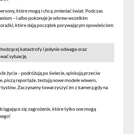
persony, które mogą i chcą zmieniać świat. Podczas
niom – i albo pokonuje je wbrew wszelkim
 porażki, które dają początek porywającym opowieściom
hodzącej katastrofy i jedynie odwaga oraz
wać sytuację.
e życia – podróżują po świecie, spiskują przeciw
e, piszą reportaże, testują nowe modele wiwern,
artystów. Zaczynamy towarzyszyć im z kamerą gdy na
ciągające się zagrożenie, które tylko one mogą
znego!