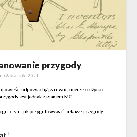
lanowanie przygody
ano
6 stycznia 2021
t opowieści odpowiadają w równej mierze drużyna i
przygody jest jednak zadaniem MG.
cego o tym, jak przygotowywać ciekawe przygody
at!