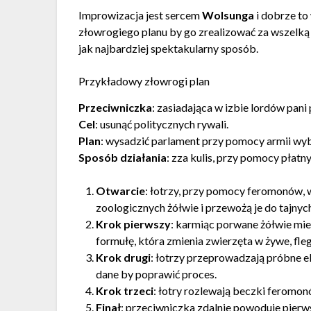
Improwizacja jest sercem
Wolsunga
i dobrze to
złowrogiego planu by go zrealizować za wszelką 
jak najbardziej spektakularny sposób.
Przykładowy złowrogi plan
Przeciwniczka
: zasiadająca w izbie lordów pani 
Cel
: usunąć politycznych rywali.
Plan
: wysadzić parlament przy pomocy armii wy
Sposób działania
: zza kulis, przy pomocy płatn
Otwarcie
: łotrzy, przy pomocy feromonów, 
zoologicznych żółwie i przewożą je do tajnyc
Krok pierwszy
: karmiąc porwane żółwie mi
formułę, która zmienia zwierzęta w żywe, f
Krok drugi
: łotrzy przeprowadzają próbne e
dane by poprawić proces.
Krok trzeci
: łotry rozlewają beczki feromo
Finał
: przeciwniczka zdalnie powoduje pierw