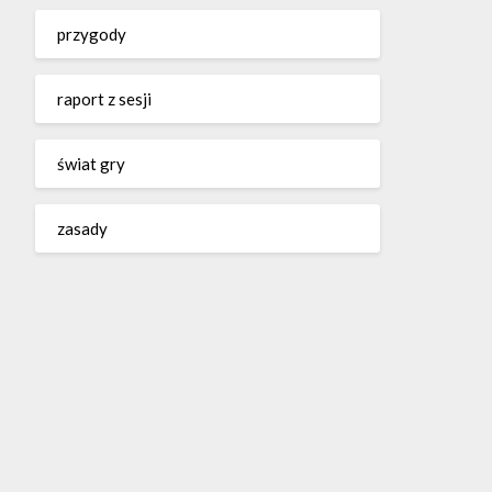
przygody
raport z sesji
świat gry
zasady