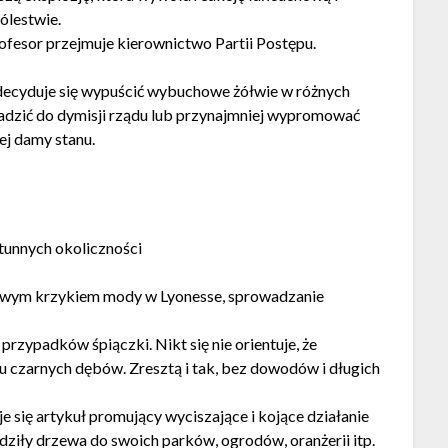
ólestwie.
rofesor przejmuje kierownictwo Partii Postępu.
r zdecyduje się wypuścić wybuchowe żółwie w różnych
adzić do dymisji rządu lub przynajmniej wypromować
ej damy stanu.
rtunnych okoliczności
 nowym krzykiem mody w Lyonesse, sprowadzanie
 przypadków śpiączki. Nikt się nie orientuje, że
iu czarnych dębów. Zresztą i tak, bez dowodów i długich
e się artykuł promujący wyciszające i kojące działanie
dziły drzewa do swoich parków, ogrodów, oranżerii itp.