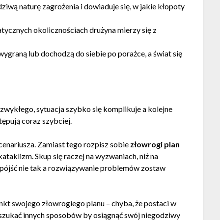
iwą naturę zagrożenia i dowiaduje się, w jakie kłopoty
tycznych okolicznościach drużyna mierzy się z
wygraną lub dochodzą do siebie po porażce, a świat się
iezwykłego, sytuacja szybko się komplikuje a kolejne
tępują coraz szybciej.
cenariusza. Zamiast tego rozpisz sobie
złowrogi plan
kataklizm. Skup się raczej na wyzwaniach, niż na
e pójść nie tak a rozwiązywanie problemów zostaw
nkt swojego złowrogiego planu – chyba, że postaci w
ie szukać innych sposobów by osiągnąć swój niegodziwy