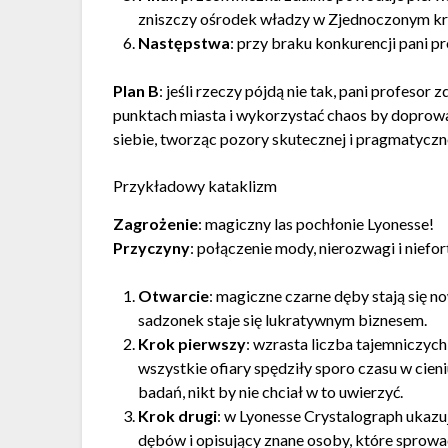
zniszczy ośrodek władzy w Zjednoczonym kr
Następstwa
: przy braku konkurencji pani p
Plan B
: jeśli rzeczy pójdą nie tak, pani profeso
punktach miasta i wykorzystać chaos by doprow
siebie, tworząc pozory skutecznej i pragmatyczn
Przykładowy kataklizm
Zagrożenie
: magiczny las pochłonie Lyonesse!
Przyczyny
: połączenie mody, nierozwagi i niefo
Otwarcie
: magiczne czarne dęby stają się
sadzonek staje się lukratywnym biznesem.
Krok pierwszy
: wzrasta liczba tajemniczych
wszystkie ofiary spędziły sporo czasu w cien
badań, nikt by nie chciał w to uwierzyć.
Krok drugi
: w Lyonesse Crystalograph ukazuj
dębów i opisujący znane osoby, które sprowa