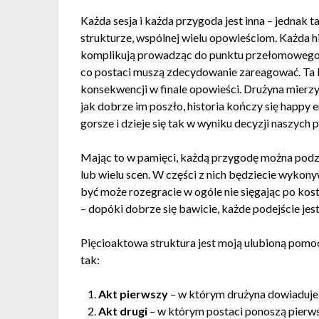
Każda sesja i każda przygoda jest inna – jednak 
strukturze, wspólnej wielu opowieściom. Każda his
komplikują prowadząc do punktu przełomowego. 
co postaci muszą zdecydowanie zareagować. Ta
konsekwencji w finale opowieści. Drużyna mierzy
jak dobrze im poszło, historia kończy się happy e
gorsze i dzieje się tak w wyniku decyzji naszych p
Mając to w pamięci, każdą przygodę można podzi
lub wielu scen. W części z nich będziecie wykony
być może rozegracie w ogóle nie sięgając po kost
– dopóki dobrze się bawicie, każde podejście jes
Pięcioaktowa struktura jest moją ulubioną pomo
tak:
Akt pierwszy
– w którym drużyna dowiaduje 
Akt drugi
– w którym postaci ponoszą pierwsz