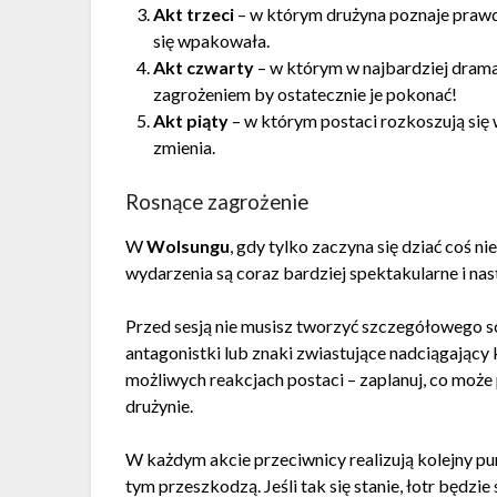
Akt trzeci
– w którym drużyna poznaje prawdz
się wpakowała.
Akt czwarty
– w którym w najbardziej drama
zagrożeniem by ostatecznie je pokonać!
Akt piąty
– w którym postaci rozkoszują się 
zmienia.
Rosnące zagrożenie
W
Wolsungu
, gdy tylko zaczyna się dziać coś n
wydarzenia są coraz bardziej spektakularne i nas
Przed sesją nie musisz tworzyć szczegółowego s
antagonistki lub znaki zwiastujące nadciągający 
możliwych reakcjach postaci – zaplanuj, co moż
drużynie.
W każdym akcie przeciwnicy realizują kolejny pu
tym przeszkodzą. Jeśli tak się stanie, łotr będz