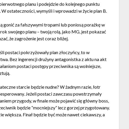
o pierwotnego planu i podejdzie do kolejnego punktu
 W ostateczności, wymyśli i wprowadzi w życie plan B.
zną gonić za fałszywymi tropami lub poniosą porażkę w
krok swojego planu – twoją rolą, jako MG, jest pokazać
zać, że zagrożenie jest coraz bliżej.
śli postaci pokrzyżowały plan złoczyńcy, to w
twa. Bez ingerencji drużyny antagonistka z aktu na akt
działaniom postaci postępy przeciwnika są wolniejsze,
ztują.
stateczne starcie będzie nudne? W żadnym razie, łotr
zdesperowany. Jeżeli postaci zawczasu powstrzymały
niem przygody, w finale może pojawić się główny boss,
zeciwnik będzie “mocniejszy” lecz gorzej przygotowany.
dzie większa. Finał będzie być może nawet ciekawszy, a